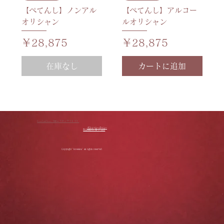
【ぺてんし】ノンアル
【ぺてんし】アルコー
オリシャン
ルオリシャン
価格
価格
￥28,875
￥28,875
在庫なし
カートに追加
RoseLinkStore（ローズリンクストア）
プライバシーポリシー
特定商取引に基づく表記
Copyright "Roselink" all rights reserved.