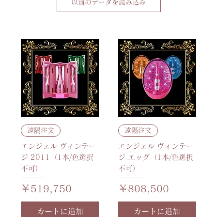
以前のデータを読み込み
遠隔注文
遠隔注文
エンジェル ヴィンテー
エンジェル ヴィンテー
ジ 2011（1本/色選択
ジ エッグ（1本/色選択
不可）
不可）
価格
価格
￥519,750
￥808,500
カートに追加
カートに追加