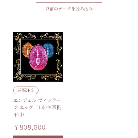
以前のデータを読み込み
遠隔注文
エンジェル ヴィンテー
ジ エッグ（1本/色選択
不可）
価格
￥808,500