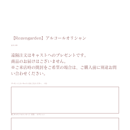
【Rozengarden】アルコールオリシャン
価
￥23,100
格
遠隔注文はキャストへのプレゼントです。
商品のお届けはございません。
※ご来店時の開封をご希望の場合は、ご購入前に別途お問
い合わせください。
プレゼントしたいキャスト名をご入力ください。（1名）
最
大
20
文
字
ま
で
入
推しキャストへのメッセージ（任意）（オプション）
最
力
大
で
100
き
文
ま