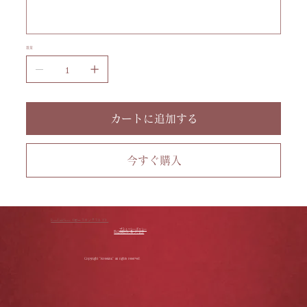
字
す。
ま
で
入
力
数量
で
き
ま
す。
カートに追加する
今すぐ購入
RoseLinkStore（ローズリンクストア）
プライバシーポリシー
特定商取引に基づく表記
Copyright "Roselink" all rights reserved.