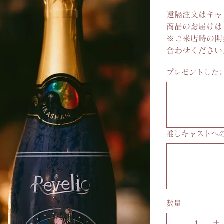
遠隔注文はキャ
商品のお届けは
※ご来店時の開
合わせください
プレゼントしたい
最
大
20
文
字
ま
で
入
推しキャストへ
力
で
最
き
大
100
ま
文
す。
字
ま
で
入
力
数量
で
き
ま