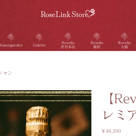
Revelio
Revelio
Revelio
Galette
Rozengarden
渋谷本店
新宿
大阪
リシャン
【Re
レミ
価
￥46,200
格