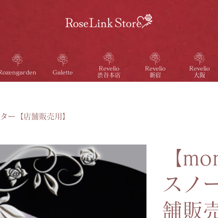
Revelio
Revelio
Revelio
Galette
Rozengarden
渋谷本店
新宿
大阪
ッター【店舗販売用】
【mo
スノ
舗販