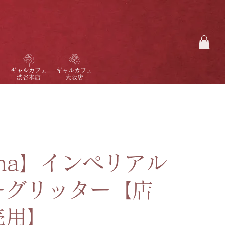
ギャルカフェ
ギャルカフェ
渋谷本店
大阪店
na】インペリアル
ーグリッター【店
売用】