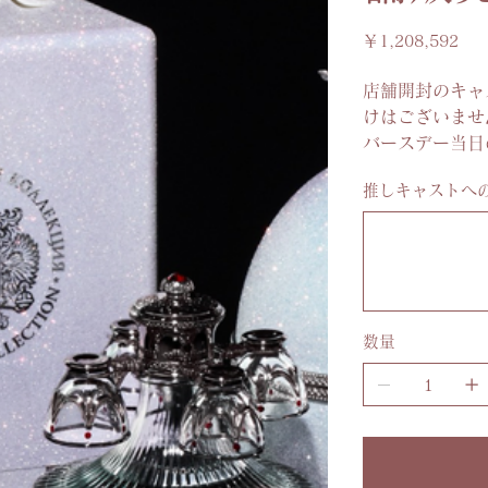
価
￥1,208,592
格
店舗開封のキャ
けはございませ
バースデー当日
推しキャストへ
最
大
100
文
字
ま
で
入
力
数量
で
き
ま
す。