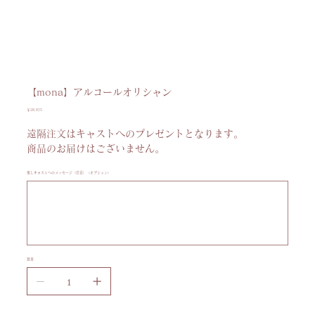
【mona】アルコールオリシャン
価
￥28,875
格
遠隔注文はキャストへのプレゼントとなります。
商品のお届けはございません。
推しキャストへのメッセージ（任意）（オプション）
最
大
100
文
字
ま
で
入
力
数量
で
き
ま
す。