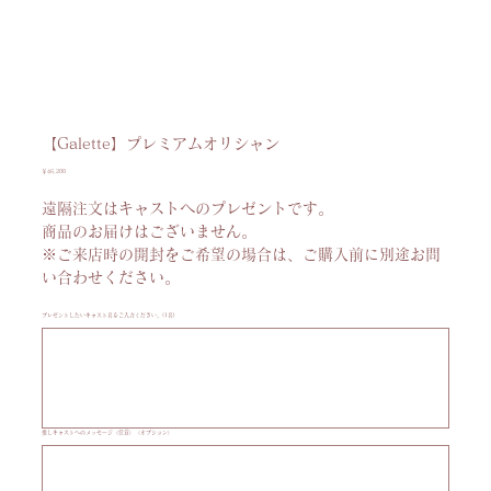
【Galette】プレミアムオリシャン
価
￥46,200
格
遠隔注文はキャストへのプレゼントです。
商品のお届けはございません。
※ご来店時の開封をご希望の場合は、ご購入前に別途お問
い合わせください。
プレゼントしたいキャスト名をご入力ください。(1名)
最
大
20
文
字
ま
で
入
推しキャストへのメッセージ（任意）（オプション）
最
力
大
で
100
き
文
ま