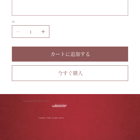
字
す。
ま
で
入
力
数量
で
き
ま
す。
カートに追加する
今すぐ購入
RoseLinkStore（ローズリンクストア）
プライバシーポリシー
特定商取引に基づく表記
Copyright "Roselink" all rights reserved.