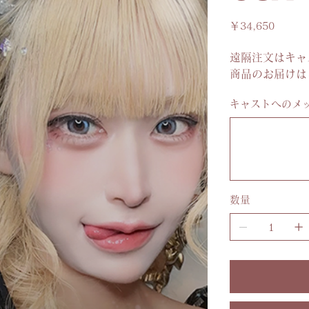
価
￥34,650
格
遠隔注文はキャ
商品のお届けは
キャストへのメ
最
大
100
文
字
ま
で
入
力
数量
で
き
ま
す。