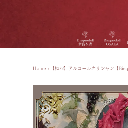
Bisquedoll
Bisquedoll
新宿本店
OSAKA
Home
>
【ﾈｺﾉﾒ】アルコールオリシャン【Bisqued