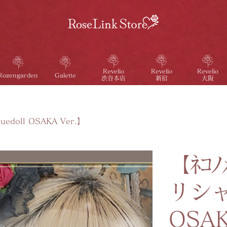
Revelio
Revelio
Revelio
Galette
Rozengarden
渋谷本店
新宿
大阪
oll OSAKA Ver.】
【ﾈｺ
リシャン
OSAK