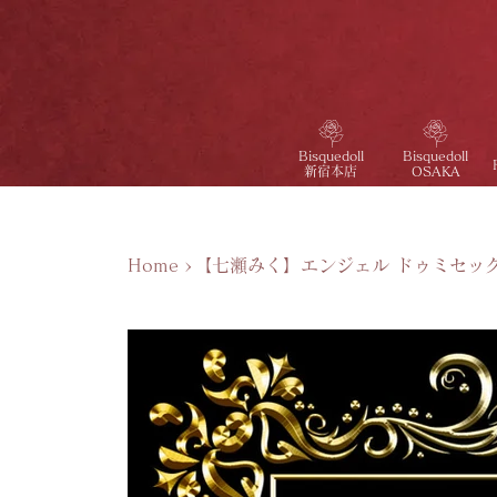
Bisquedoll
Bisquedoll
新宿本店
OSAKA
Home
>
【七瀬みく】エンジェル ドゥミセック