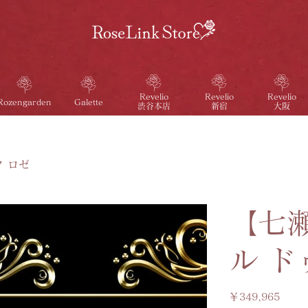
Revelio
Revelio
Revelio
Galette
Rozengarden
渋谷本店
新宿
大阪
 ロゼ
【七
ル ド
価
￥349,965
格