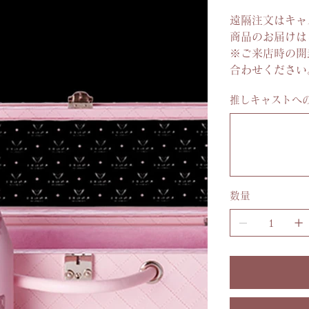
遠隔注文はキャ
商品のお届けは
※ご来店時の開
合わせください
推しキャストへ
最
大
100
文
字
ま
で
入
力
数量
で
き
ま
す。