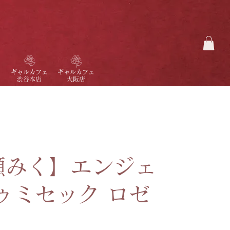
ギャルカフェ
ギャルカフェ
渋谷本店
大阪店
瀬みく】エンジェ
ゥミセック ロゼ