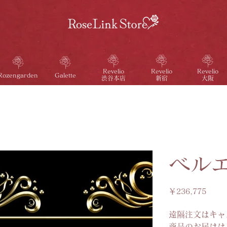
Revelio
Revelio
Revelio
Galette
Rozengarden
渋谷本店
新宿
大阪
ベル
価
￥236,775
格
遠隔注文はキャ
商品のお届けは