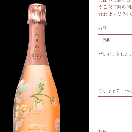
※ご来店時の開
合わせください
店舗
プレゼントしたい
最
大
20
文
字
ま
で
入
推しキャストへ
力
で
最
き
大
100
ま
文
す。
字
ま
で
入
力
数量
で