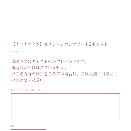
【ナツナツナツ】オリシャンコンプリート2本セット
価
￥76,230
格
遠隔注文はキャストへのプレゼントです。
商品のお届けはございません。
※ご来店時の開封をご希望の場合は、ご購入前に別途お問
い合わせください。
推しキャストへのメッセージ（任意）（オプション）
最
大
100
文
字
ま
で
入
力
数量
で