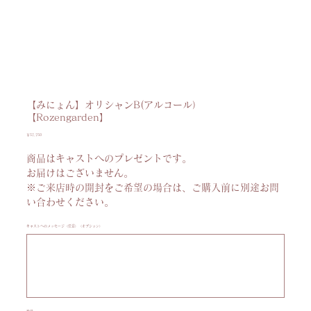
【みにょん】オリシャンB(アルコール）
【Rozengarden】
価
￥57,750
格
商品はキャストへのプレゼントです。
お届けはございません。
※ご来店時の開封をご希望の場合は、ご購入前に別途お問
い合わせください。
キャストへのメッセージ（任意）（オプション）
最
大
100
文
字
ま
で
入
力