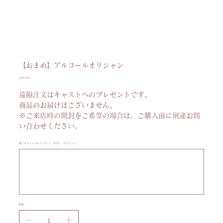
【おまめ】アルコールオリシャン
価
￥40,425
格
遠隔注文はキャストへのプレゼントです。
商品のお届けはございません。
※ご来店時の開封をご希望の場合は、ご購入前に別途お問
い合わせください。
推しキャストへのメッセージ（任意）（オプション）
最
大
100
文
字
ま
で
入
力
数量
で
き
ま